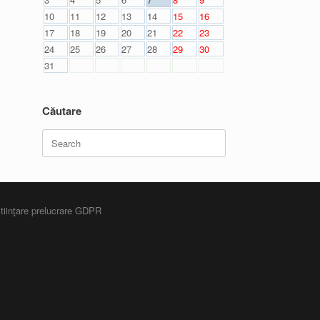
10
11
12
13
14
15
16
17
18
19
20
21
22
23
24
25
26
27
28
29
30
31
Căutare
Search
for:
ştiinţare prelucrare GDPR