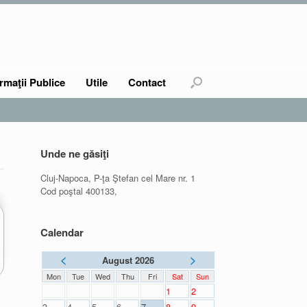
rmaţii Publice
Utile
Contact
Unde ne găsiţi
Cluj-Napoca, P-ţa Ştefan cel Mare nr. 1
Cod poştal 400133,
Calendar
<
>
August 2026
Mon
Tue
Wed
Thu
Fri
Sat
Sun
1
2
3
4
5
6
7
8
9