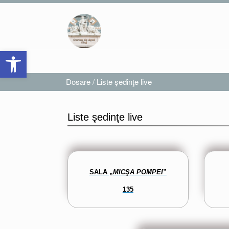
Skip
to
content
Open toolbar
Dosare
/
Liste şedinţe live
Liste şedinţe live
SALA „
MICŞA POMPEI
”
135