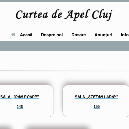
Acasă
Despre noi
Dosare
Anunţuri
Info
SALA „
IOAN P.PAPP
”
SALA „
ŞTEFAN LADAY
”
146
155