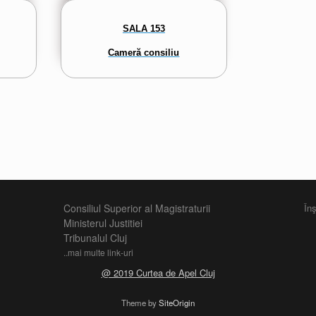
SALA 153
Cameră consiliu
Consiliul Superior al Magistraturii
În
Ministerul Justitiei
Tribunalul Cluj
..mai multe link-uri
@ 2019 Curtea de Apel Cluj
Theme by
SiteOrigin