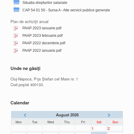
Situatia drepturilor salariale
Buget 2019-19.03.2019.pdf
CAP 54 01 50 - Sursa A - Alte servicii publice generale
Buget 2018-18.12.2018.pdf
Plan de achiziţii anual
PAAP 2023 ianuarie.pdf
PAAP 2023 februarie.pdf
PAAP 2022 decembrie.pdf
PAAP 2022 ianuarie.pdf
PAAP 2021 decembrie.pdf
PAAP 2021 martie.pdf
Unde ne găsiţi
PAAP 2020 decembrie.pdf
Cluj-Napoca, P-ţa Ştefan cel Mare nr. 1
PAAP 2020 februarie.pdf
Cod poştal 400133,
PAAP 2019 decembrie.pdf
PAAP si Anexa 2019.pdf
Calendar
<
>
August 2026
Mon
Tue
Wed
Thu
Fri
Sat
Sun
1
2