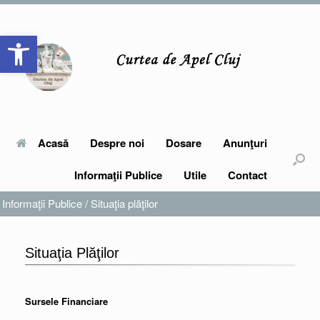
Skip
to
Open toolbar
content
Acasă
Despre noi
Dosare
Anunţuri
Informaţii Publice
Utile
Contact
Informaţii Publice
/
Situaţia plăţilor
Situaţia Plăţilor
Sursele Financiare