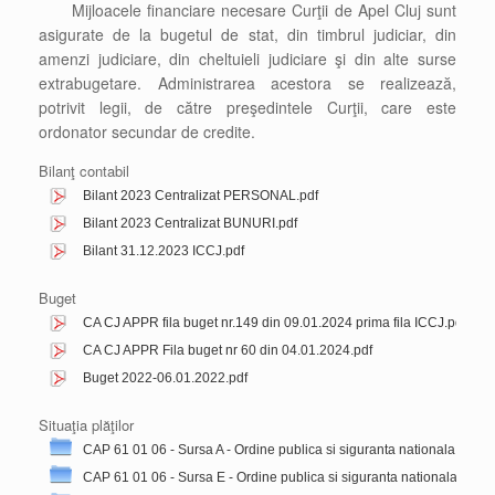
Mijloacele financiare necesare Curţii de Apel Cluj sunt
asigurate de la bugetul de stat, din timbrul judiciar, din
amenzi judiciare, din cheltuieli judiciare şi din alte surse
extrabugetare. Administrarea acestora se realizează,
potrivit legii, de către preşedintele Curţii, care este
ordonator secundar de credite.
Bilanţ contabil
Bilant 2023 Centralizat PERSONAL.pdf
Bilant 2023 Centralizat BUNURI.pdf
Bilant 31.12.2023 ICCJ.pdf
Bilant 31.12.2022.pdf
Buget
Bilant 31.12.2023 MJ.pdf
CA CJ APPR fila buget nr.149 din 09.01.2024 prima fila ICCJ.pdf
Curtea de Apel Cluj 2021.pdf
CA CJ APPR Fila buget nr 60 din 04.01.2024.pdf
Curtea de Apel Cluj 2020.pdf
Buget 2022-06.01.2022.pdf
Curtea de Apel Cluj 2019.pdf
Buget 2021-22.12.2021.pdf
Curtea de Apel Cluj 2018.pdf
Situaţia plăţilor
Buget 2021-16.03.2021.pdf
Curtea de Apel Cluj 2017.pdf
CAP 61 01 06 - Sursa A - Ordine publica si siguranta nationala
Buget 2020-18.12.2020.pdf
Curtea de Apel Cluj 2016.pdf
CAP 61 01 06 - Sursa E - Ordine publica si siguranta nationala
Buget 2019-03.05.2019.pdf